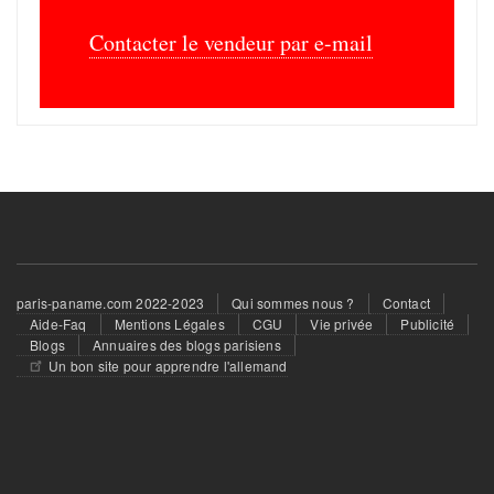
Ménage - Repassage
Contacter le vendeur par e-mail
Santé - Yoga - Forme
Autres services
Footer
paris-paname.com 2022-2023
Qui sommes nous ?
Contact
menu
Aide-Faq
Mentions Légales
CGU
Vie privée
Publicité
Blogs
Annuaires des blogs parisiens
Un bon site pour apprendre l'allemand