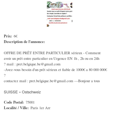
VEHICULES
Voitures
Motos
Utilitaires
Prix
6€
Nautisme
Description de l'annonce
Caravaning
OFFRE DE PRÊT ENTRE PARTICULIER sérieux - Comment
Equipement auto
avoir un prêt entre particulier en Urgence EN 1h , 2h ou en 24h
Equipement moto
? mail : pret.belgique.be@gmail.com
-Avez-vous besoin d'un prêt sérieux et fiable de 1000€ a 80 000 000€
Equipement caravaning
?
Equipement nautisme
contactez mail : pret.belgique.be@gmail.com ---Bonjour a tous
MULTIMEDIA
SUISSE » Ostschweiz
Informatique
Code Postal
75001
Localité / Ville
Paris 1er Arr
Téléphones - Tablettes