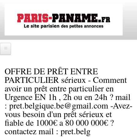
Aller
au
contenu
principal
Accueil
OFFRE DE PRÊT ENTRE
SE CONNECTER
PARTICULIER sérieux - Comment
avoir un prêt entre particulier en
IMMOBILIER
Urgence EN 1h , 2h ou en 24h ? mail
Ventes immobilières
: pret.belgique.be@gmail.com -Avez-
Locations immobilières
vous besoin d'un prêt sérieux et
Colocations immobilières
fiable de 1000€ a 80 000 000€ ?
contactez mail : pret.belg
EMPLOIS