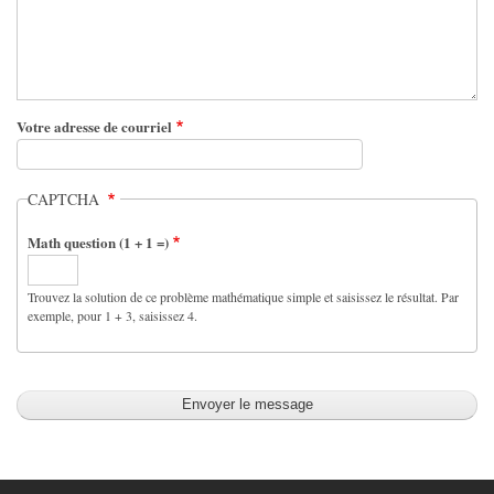
Offres de stage
Offres de Formation
Demande Emploi
Votre adresse de courriel
Demande de stage
Travail Indépendant
CAPTCHA
MODE
Math question (1 + 1 =)
Vêtements Femme
Vêtements Homme
Trouvez la solution de ce problème mathématique simple et saisissez le résultat. Par
exemple, pour 1 + 3, saisissez 4.
Vêtements Enfant
Accessoires Bébé
Montres et Bijoux
Maroquinerie
Cosmétiques et Parfums