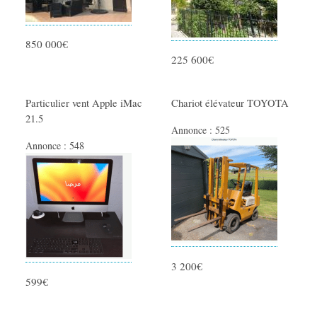
TV - Son
Consoles et Jeux
850 000€
Photographie - Vidéo
225 600€
Autres multimedias
Particulier vent Apple iMac
Chariot élévateur TOYOTA
SERVICES
21.5
Annonce :
525
Prestation de Services
Annonce :
548
Artisants - Dépannage
Travaux divers
Auxiliaire de vie - Aides
Cours particuliers
Covoiturage
Déménagements
3 200€
599€
Evénementiel
Garde Enfants