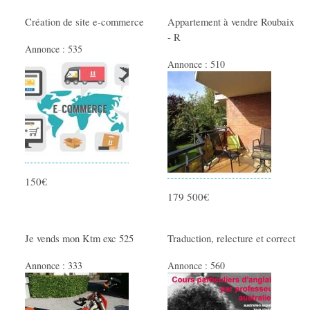
Création de site e-commerce
Appartement à vendre Roubaix
- R
Annonce :
535
Annonce :
510
150€
179 500€
Je vends mon Ktm exc 525
Traduction, relecture et correct
Annonce :
333
Annonce :
560