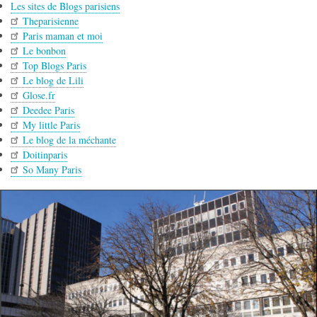
Les sites de Blogs parisiens
Theparisienne
Paris maman et moi
Le bonbon
Top Blogs Paris
Le blog de Lili
Glose.fr
Deedee Paris
My little Paris
Le blog de la méchante
Doitinparis
So Many Paris