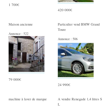
1 700€
Offres de stage
420 000€
Offres de Formation
Demande Emploi
Maison ancienne
Particulier vend BMW Grand
Demande de stage
Toure
Annonce :
522
Travail Indépendant
Annonce :
506
MODE
Vêtements Femme
Vêtements Homme
Vêtements Enfant
Accessoires Bébé
79 000€
24 990€
Montres et Bijoux
Maroquinerie
machine à laver de marque
A vendre Renegade 1,4 litres S
Cosmétiques et Parfums
L