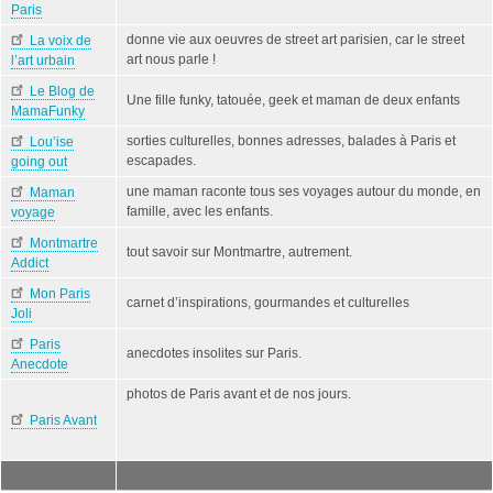
Paris
donne vie aux oeuvres de street art parisien, car le street
La voix de
art nous parle !
l’art urbain
Le Blog de
Une fille funky, tatouée, geek et maman de deux enfants
MamaFunky
sorties culturelles, bonnes adresses, balades à Paris et
Lou’ise
escapades.
going out
une maman raconte tous ses voyages autour du monde, en
Maman
famille, avec les enfants.
voyage
Montmartre
tout savoir sur Montmartre, autrement.
Addict
Mon Paris
carnet d’inspirations, gourmandes et culturelles
Joli
Paris
anecdotes insolites sur Paris.
Anecdote
photos de Paris avant et de nos jours.
Paris Avant