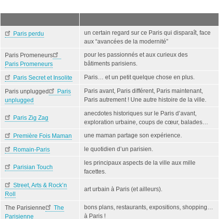
un certain regard sur ce Paris qui disparaît, face
Paris perdu
aux “avancées de la modernité”
pour les passionnés et aux curieux des
Paris Promeneurs
bâtiments parisiens.
Paris Promeneurs
Paris… et un petit quelque chose en plus.
Paris Secret et Insolite
Paris avant, Paris différent, Paris maintenant,
Paris unplugged
Paris
Paris autrement ! Une autre histoire de la ville.
unplugged
anecdotes historiques sur le Paris d’avant,
Paris Zig Zag
exploration urbaine, coups de cœur, balades…
une maman partage son expérience.
Première Fois Maman
le quotidien d’un parisien.
Romain-Paris
les principaux aspects de la ville aux mille
Parisian Touch
facettes.
Street, Arts & Rock’n
art urbain à Paris (et ailleurs).
Roll
bons plans, restaurants, expositions, shopping…
The Parisienne
The
à Paris !
Parisienne