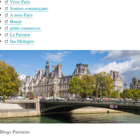
Vivre Paris
Soutien commerçants
A nous Paris
Bonial
petits commerces
Le Parisien
Ina Médiapro
Blogs Parisiens