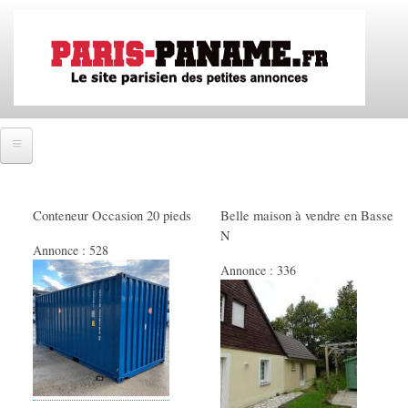
Aller
au
contenu
principal
Accueil
Conteneur Occasion 20 pieds
Belle maison à vendre en Basse
SE CONNECTER
N
Annonce :
528
IMMOBILIER
Annonce :
336
Ventes immobilières
Locations immobilières
Colocations immobilières
EMPLOIS