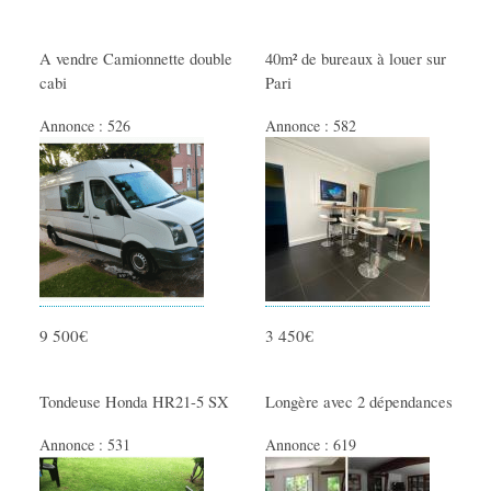
A vendre Camionnette double
40m² de bureaux à louer sur
cabi
Pari
Annonce :
526
Annonce :
582
9 500€
3 450€
Tondeuse Honda HR21-5 SX
Longère avec 2 dépendances
Annonce :
531
Annonce :
619