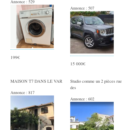
Annonce :
529
VEHICULES
Annonce :
507
Voitures
Motos
Utilitaires
Nautisme
Caravaning
199€
Equipement auto
15 000€
Equipement moto
Equipement caravaning
MAISON T7 DANS LE VAR
Studio comme un 2 pièces rue
des
Equipement nautisme
Annonce :
817
Annonce :
602
MULTIMEDIA
Informatique
Téléphones - Tablettes