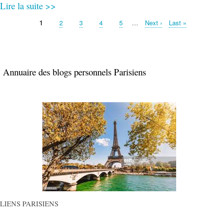
Lire la suite >>
Page
1
Page
2
Page
3
Page
4
Page
5
…
Page
Next ›
Dernière
Last »
Pagination
suivante
page
Annuaire des blogs personnels Parisiens
LIENS PARISIENS