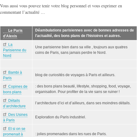
Vous aussi vous pouvez tenir votre blog personnel et vous exprimer en
commentant l’actualité …
Déambulations parisiennes avec de bonnes adresses de
Le Paris
l'actualité, des bons plans de l'histoires et autres.
d'Alexis
La
Une parisienne bien dans sa ville , toujours aux quatres
Parisienne du
coins de Paris, sans jamais perdre le Nord.
Nord
Bambi à
blog de curiosités de voyages à Paris et ailleurs.
Paris
: des bons plans beauté, lifestyle, shopping, food, voyage,
Copines de
organisation. Pour profiter de la vie sans se ruiner !
bons plans
Détails
l’architecture d’ici et d’ailleurs, dans ses moindres détails.
d’architecture
Des Usines
Exploration du Paris industriel.
à Paris
Et si on se
: jolies promenades dans les rues de Paris.
promenait à