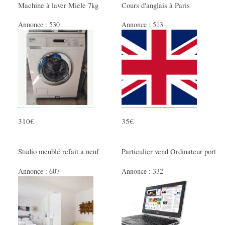
Machine à laver Miele 7kg
Cours d'anglais à Paris
Ménage - Repassage
Annonce :
530
Annonce :
513
Santé - Yoga - Forme
Autres services
310€
35€
Studio meublé refait a neuf
Particulier vend Ordinateur port
Annonce :
607
Annonce :
332