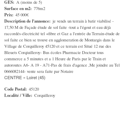
GES
A (moins de 5)
VEHICULES
Surface en m2
776m2
Prix
45 000€
Voitures
Description de l'annonce
je vends un terrain à batir viabilisé -
Motos
17,50 M de Façade étude de sol faite -tout a l'égout et eau déjà
raccordés-électricité tel +fibre et Gaz a l'entrée du Terrain-étude de
Utilitaires
sol faite ce bien se trouve en agglomeration de Montargis dans le
Nautisme
Village de Corquilleroy 45120 et ce terrain est Situé 12 rue des
Bleuets Corqiuilleroy- Bus écoles Pharmacie Docteur tous
Caravaning
commerce a 5 minutes et a 1 Heure de Paris par le Train et
Equipement auto
autoroutes A6- A 19 - A71-Pas de frais d'agence ,Me joindre au Tel
Equipement moto
0666082144- vente sera faite par Notaire
CENTRE » Loiret (45)
Equipement caravaning
Equipement nautisme
Code Postal
45120
Localité / Ville
Corquilleroy
MULTIMEDIA
Informatique
Téléphones - Tablettes