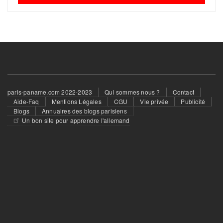
Ménage - Repassage
Santé - Yoga - Forme
Autres services
Footer
paris-paname.com 2022-2023
Qui sommes nous ?
Contact
menu
Aide-Faq
Mentions Légales
CGU
Vie privée
Publicité
Blogs
Annuaires des blogs parisiens
Un bon site pour apprendre l'allemand