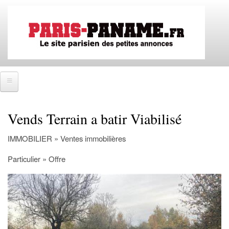
Aller
au
contenu
principal
Accueil
Vends Terrain a batir Viabilisé
SE CONNECTER
IMMOBILIER » Ventes immobilières
IMMOBILIER
Particulier » Offre
Ventes immobilières
Locations immobilières
Colocations immobilières
EMPLOIS