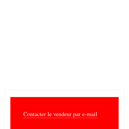
TV - Son
Consoles et Jeux
Photographie - Vidéo
Autres multimedias
SERVICES
Prestation de Services
Artisants - Dépannage
Travaux divers
Auxiliaire de vie - Aides
Cours particuliers
Covoiturage
Déménagements
Contacter le vendeur par e-mail
Evénementiel
Garde Enfants