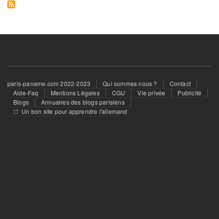
Offres de stage
Offres de Formation
Demande Emploi
Demande de stage
Travail Indépendant
Footer
paris-paname.com 2022-2023
Qui sommes nous ?
Contact
menu
Aide-Faq
Mentions Légales
CGU
Vie privée
Publicité
MODE
Blogs
Annuaires des blogs parisiens
Un bon site pour apprendre l'allemand
Vêtements Femme
Vêtements Homme
Vêtements Enfant
Accessoires Bébé
Montres et Bijoux
Maroquinerie
Cosmétiques et Parfums