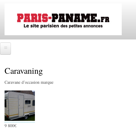
Aller
au
contenu
principal
Accueil
Caravaning
SE CONNECTER
Caravane d’occasion marque
IMMOBILIER
Ventes immobilières
Locations immobilières
Colocations immobilières
9 800€
EMPLOIS