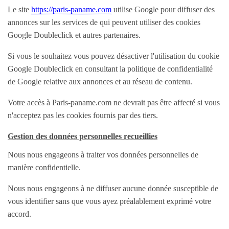
TV - Son
Le site
https://paris-paname.com
utilise Google pour diffuser des
Consoles et Jeux
annonces sur les services de qui peuvent utiliser des cookies
Google Doubleclick et autres partenaires.
Photographie - Vidéo
Autres multimedias
Si vous le souhaitez vous pouvez désactiver l'utilisation du cookie
Google Doubleclick en consultant la politique de confidentialité
SERVICES
de Google relative aux annonces et au réseau de contenu.
Prestation de Services
Votre accès à Paris-paname.com ne devrait pas être affecté si vous
Artisants - Dépannage
n'acceptez pas les cookies fournis par des tiers.
Travaux divers
Gestion des données personnelles recueillies
Auxiliaire de vie - Aides
Nous nous engageons à traiter vos données personnelles de
Cours particuliers
manière confidentielle.
Covoiturage
Nous nous engageons à ne diffuser aucune donnée susceptible de
Déménagements
vous identifier sans que vous ayez préalablement exprimé votre
Evénementiel
accord.
Garde Enfants