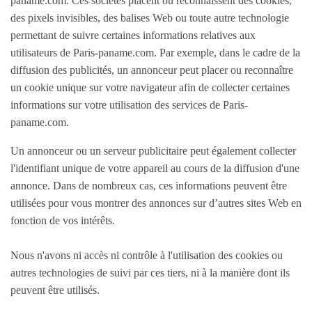
paname.com. Ces sociétés placent ou reconnaissent des cookies,
VEHICULES
des pixels invisibles, des balises Web ou toute autre technologie
permettant de suivre certaines informations relatives aux
Voitures
utilisateurs de Paris-paname.com. Par exemple, dans le cadre de la
Motos
diffusion des publicités, un annonceur peut placer ou reconnaître
Utilitaires
un cookie unique sur votre navigateur afin de collecter certaines
informations sur votre utilisation des services de Paris-
Nautisme
paname.com.
Caravaning
Equipement auto
Un annonceur ou un serveur publicitaire peut également collecter
l'identifiant unique de votre appareil au cours de la diffusion d'une
Equipement moto
annonce. Dans de nombreux cas, ces informations peuvent être
Equipement caravaning
utilisées pour vous montrer des annonces sur d’autres sites Web en
Equipement nautisme
fonction de vos intérêts.
MULTIMEDIA
Nous n'avons ni accès ni contrôle à l'utilisation des cookies ou
autres technologies de suivi par ces tiers, ni à la manière dont ils
Informatique
peuvent être utilisés.
Téléphones - Tablettes