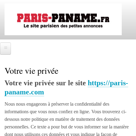
Aller
au
contenu
principal
Accueil
Votre vie privée
SE CONNECTER
Votre vie privée sur le site
https://paris-
IMMOBILIER
paname.com
Ventes immobilières
Nous nous engageons à préserver la confidentialité des
Locations immobilières
informations que vous nous confiez en ligne. Vous trouverez ci-
Colocations immobilières
dessous notre politique en matière de traitement des données
personnelles. Ce texte a pour but de vous informer sur la manière
EMPLOIS
dont nous utilisons ces données et vous indique la façon de