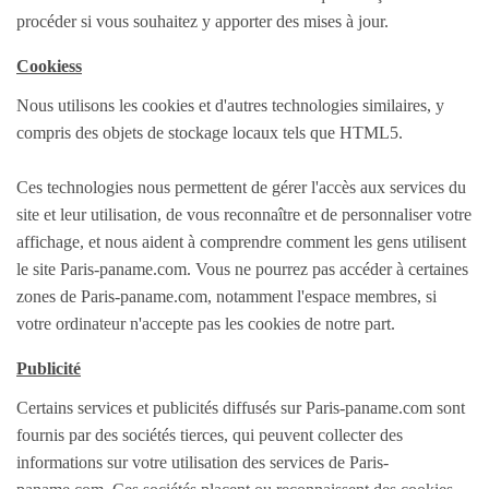
procéder si vous souhaitez y apporter des mises à jour.
Offres de stage
Offres de Formation
Cookiess
Demande Emploi
Nous utilisons les cookies et d'autres technologies similaires, y
Demande de stage
compris des objets de stockage locaux tels que HTML5.
Travail Indépendant
Ces technologies nous permettent de gérer l'accès aux services du
MODE
site et leur utilisation, de vous reconnaître et de personnaliser votre
affichage, et nous aident à comprendre comment les gens utilisent
Vêtements Femme
le site Paris-paname.com. Vous ne pourrez pas accéder à certaines
Vêtements Homme
zones de Paris-paname.com, notamment l'espace membres, si
Vêtements Enfant
votre ordinateur n'accepte pas les cookies de notre part.
Accessoires Bébé
Publicité
Montres et Bijoux
Certains services et publicités diffusés sur Paris-paname.com sont
Maroquinerie
fournis par des sociétés tierces, qui peuvent collecter des
Cosmétiques et Parfums
informations sur votre utilisation des services de Paris-