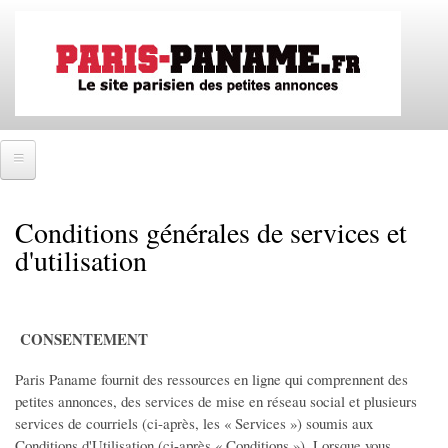
Aller
au
contenu
principal
Accueil
Conditions générales de services et
SE CONNECTER
d'utilisation
IMMOBILIER
Ventes immobilières
CONSENTEMENT
Locations immobilières
Paris Paname fournit des ressources en ligne qui comprennent des
Colocations immobilières
petites annonces, des services de mise en réseau social et plusieurs
services de courriels (ci-après, les « Services ») soumis aux
EMPLOIS
Conditions d'Utilisation (ci-après « Conditions »). Lorsque vous