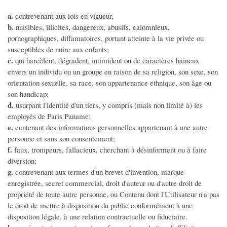
TV - Son
a.
contrevenant aux lois en vigueur,
Consoles et Jeux
b.
nuisibles, illicites, dangereux, abusifs, calomnieux,
Photographie - Vidéo
pornographiques, diffamatoires, portant atteinte à la vie privée ou
susceptibles de nuire aux enfants;
Autres multimedias
c.
qui harcèlent, dégradent, intimident ou de caractères haineux
envers un individu ou un groupe en raison de sa religion, son sexe, son
SERVICES
orientation sexuelle, sa race, son appartenance ethnique, son âge ou
son handicap;
Prestation de Services
d.
usurpant l'identité d'un tiers, y compris (mais non limité à) les
Artisants - Dépannage
employés de Paris Paname;
e.
contenant des informations personnelles appartenant à une autre
Travaux divers
personne et sans son consentement;
Auxiliaire de vie - Aides
f.
faux, trompeurs, fallacieux, cherchant à désinforment ou à faire
Cours particuliers
diversion;
g.
contrevenant aux termes d'un brevet d'invention, marque
Covoiturage
enregistrée, secret commercial, droit d'auteur ou d'autre droit de
Déménagements
propriété de toute autre personne, ou Contenu dont l'Utilisateur n'a pas
le droit de mettre à disposition du public conformément à une
Evénementiel
disposition légale, à une relation contractuelle ou fiduciaire.
Garde Enfants