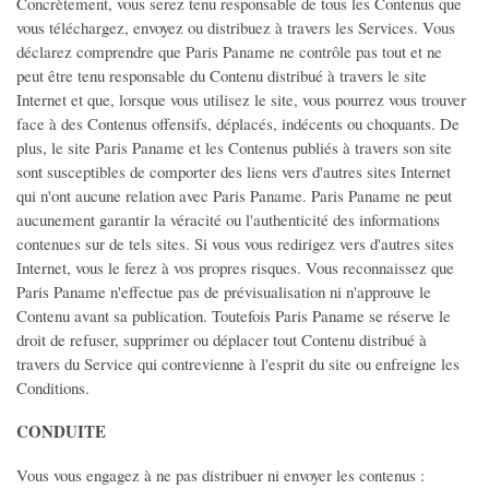
Concrètement, vous serez tenu responsable de tous les Contenus que
VEHICULES
vous téléchargez, envoyez ou distribuez à travers les Services. Vous
déclarez comprendre que Paris Paname ne contrôle pas tout et ne
Voitures
peut être tenu responsable du Contenu distribué à travers le site
Internet et que, lorsque vous utilisez le site, vous pourrez vous trouver
Motos
face à des Contenus offensifs, déplacés, indécents ou choquants. De
Utilitaires
plus, le site Paris Paname et les Contenus publiés à travers son site
Nautisme
sont susceptibles de comporter des liens vers d'autres sites Internet
qui n'ont aucune relation avec Paris Paname. Paris Paname ne peut
Caravaning
aucunement garantir la véracité ou l'authenticité des informations
Equipement auto
contenues sur de tels sites. Si vous vous redirigez vers d'autres sites
Internet, vous le ferez à vos propres risques. Vous reconnaissez que
Equipement moto
Paris Paname n'effectue pas de prévisualisation ni n'approuve le
Equipement caravaning
Contenu avant sa publication. Toutefois Paris Paname se réserve le
Equipement nautisme
droit de refuser, supprimer ou déplacer tout Contenu distribué à
travers du Service qui contrevienne à l'esprit du site ou enfreigne les
MULTIMEDIA
Conditions.
CONDUITE
Informatique
Téléphones - Tablettes
Vous vous engagez à ne pas distribuer ni envoyer les contenus :