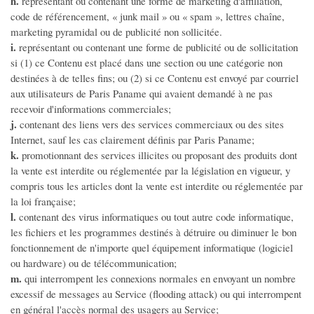
h.
représentant ou contenant une forme de marketing d'affiliation,
Ménage - Repassage
code de référencement, « junk mail » ou « spam », lettres chaîne,
marketing pyramidal ou de publicité non sollicitée.
Santé - Yoga - Forme
i.
représentant ou contenant une forme de publicité ou de sollicitation
Autres services
si (1) ce Contenu est placé dans une section ou une catégorie non
destinées à de telles fins; ou (2) si ce Contenu est envoyé par courriel
aux utilisateurs de Paris Paname qui avaient demandé à ne pas
recevoir d'informations commerciales;
j.
contenant des liens vers des services commerciaux ou des sites
Internet, sauf les cas clairement définis par Paris Paname;
k.
promotionnant des services illicites ou proposant des produits dont
la vente est interdite ou réglementée par la législation en vigueur, y
compris tous les articles dont la vente est interdite ou réglementée par
la loi française;
l.
contenant des virus informatiques ou tout autre code informatique,
les fichiers et les programmes destinés à détruire ou diminuer le bon
fonctionnement de n'importe quel équipement informatique (logiciel
ou hardware) ou de télécommunication;
m.
qui interrompent les connexions normales en envoyant un nombre
excessif de messages au Service (flooding attack) ou qui interrompent
en général l'accès normal des usagers au Service;