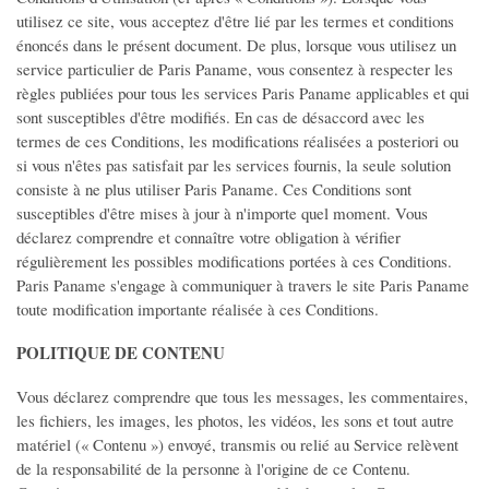
utilisez ce site, vous acceptez d'être lié par les termes et conditions
Offres de stage
énoncés dans le présent document. De plus, lorsque vous utilisez un
Offres de Formation
service particulier de Paris Paname, vous consentez à respecter les
règles publiées pour tous les services Paris Paname applicables et qui
Demande Emploi
sont susceptibles d'être modifiés. En cas de désaccord avec les
Demande de stage
termes de ces Conditions, les modifications réalisées a posteriori ou
Travail Indépendant
si vous n'êtes pas satisfait par les services fournis, la seule solution
consiste à ne plus utiliser Paris Paname. Ces Conditions sont
MODE
susceptibles d'être mises à jour à n'importe quel moment. Vous
déclarez comprendre et connaître votre obligation à vérifier
Vêtements Femme
régulièrement les possibles modifications portées à ces Conditions.
Paris Paname s'engage à communiquer à travers le site Paris Paname
Vêtements Homme
toute modification importante réalisée à ces Conditions.
Vêtements Enfant
POLITIQUE DE CONTENU
Accessoires Bébé
Montres et Bijoux
Vous déclarez comprendre que tous les messages, les commentaires,
les fichiers, les images, les photos, les vidéos, les sons et tout autre
Maroquinerie
matériel (« Contenu ») envoyé, transmis ou relié au Service relèvent
Cosmétiques et Parfums
de la responsabilité de la personne à l'origine de ce Contenu.