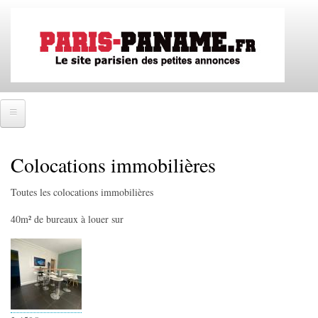
Aller
au
contenu
principal
Accueil
Colocations immobilières
SE CONNECTER
Toutes les colocations immobilières
IMMOBILIER
40m² de bureaux à louer sur
Ventes immobilières
Locations immobilières
Colocations immobilières
EMPLOIS