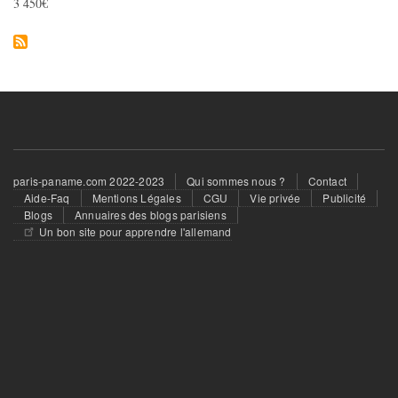
3 450€
Offres de stage
Offres de Formation
Demande Emploi
Demande de stage
Travail Indépendant
MODE
Footer
paris-paname.com 2022-2023
Qui sommes nous ?
Contact
menu
Aide-Faq
Mentions Légales
CGU
Vie privée
Publicité
Vêtements Femme
Blogs
Annuaires des blogs parisiens
Un bon site pour apprendre l'allemand
Vêtements Homme
Vêtements Enfant
Accessoires Bébé
Montres et Bijoux
Maroquinerie
Cosmétiques et Parfums