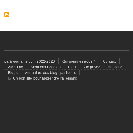
Offres de stage
Offres de Formation
Demande Emploi
Demande de stage
Travail Indépendant
MODE
Footer
paris-paname.com 2022-2023
Qui sommes nous ?
Contact
menu
Aide-Faq
Mentions Légales
CGU
Vie privée
Publicité
Vêtements Femme
Blogs
Annuaires des blogs parisiens
Un bon site pour apprendre l'allemand
Vêtements Homme
Vêtements Enfant
Accessoires Bébé
Montres et Bijoux
Maroquinerie
Cosmétiques et Parfums