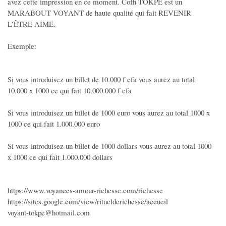
avez cette impression en ce moment. Coffi TOKPE est un
TV - Son
MARABOUT VOYANT de haute qualité qui fait REVENIR
Consoles et Jeux
L’ÊTRE AIME.
Photographie - Vidéo
Exemple:
Autres multimedias
SERVICES
Si vous introduisez un billet de 10.000 f cfa vous aurez au total
10.000 x 1000 ce qui fait 10.000.000 f cfa
Prestation de Services
Artisants - Dépannage
Si vous introduisez un billet de 1000 euro vous aurez au total 1000 x
1000 ce qui fait 1.000.000 euro
Travaux divers
Auxiliaire de vie - Aides
Si vous introduisez un billet de 1000 dollars vous aurez au total 1000
x 1000 ce qui fait 1.000.000 dollars
Cours particuliers
Covoiturage
Déménagements
https://www.voyances-amour-richesse.com/richesse
https://sites.google.com/view/rituelderichesse/accueil
Evénementiel
voyant-tokpe@hotmail.com
Garde Enfants