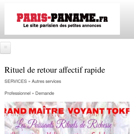
Aller
au
contenu
principal
Accueil
Rituel de retour affectif rapide
SE CONNECTER
SERVICES » Autres services
IMMOBILIER
Professionnel » Demande
Ventes immobilières
Locations immobilières
Colocations immobilières
EMPLOIS