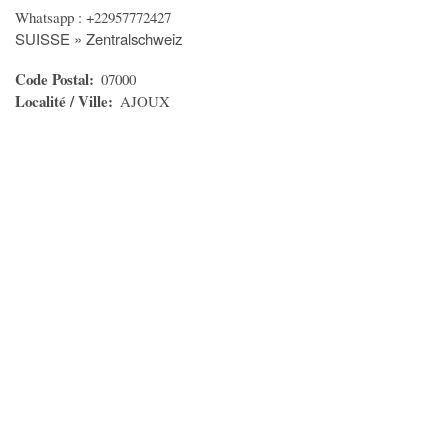
Whatsapp : +22957772427
Ménage - Repassage
SUISSE » Zentralschweiz
Santé - Yoga - Forme
Code Postal
07000
Autres services
Localité / Ville
AJOUX