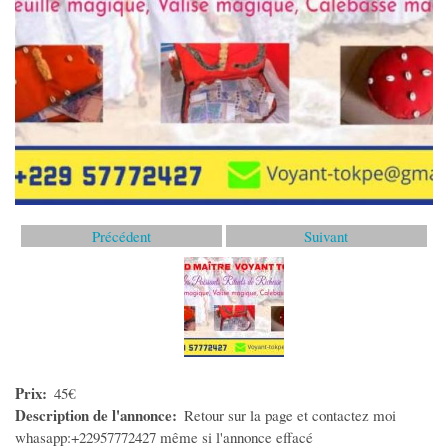
Offres de stage
Offres de Formation
Demande Emploi
Demande de stage
Travail Indépendant
MODE
Vêtements Femme
Précédent
Suivant
Vêtements Homme
Vêtements Enfant
Accessoires Bébé
Montres et Bijoux
Maroquinerie
Prix
45€
Description de l'annonce
Retour sur la page et contactez moi
Cosmétiques et Parfums
whasapp:+22957772427 même si l'annonce effacé