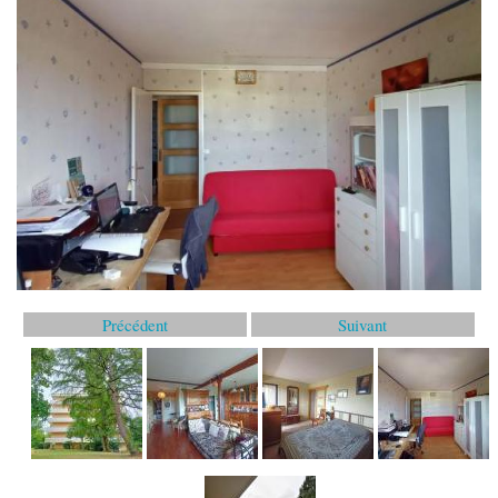
Offres de stage
Offres de Formation
Demande Emploi
Demande de stage
Travail Indépendant
MODE
Vêtements Femme
Vêtements Homme
Précédent
Suivant
Vêtements Enfant
Accessoires Bébé
Montres et Bijoux
Maroquinerie
Cosmétiques et Parfums