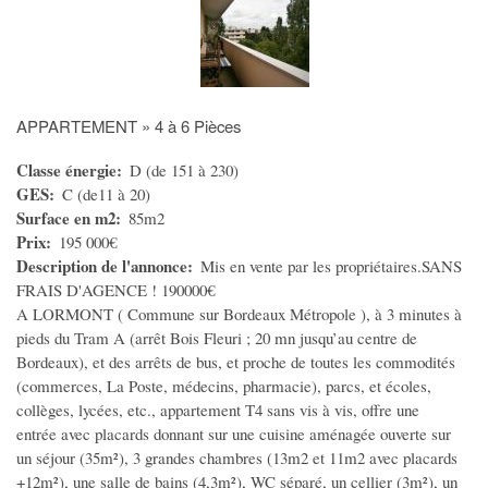
VEHICULES
Voitures
Motos
APPARTEMENT » 4 à 6 Pièces
Utilitaires
Nautisme
Classe énergie
D (de 151 à 230)
GES
C (de11 à 20)
Caravaning
Surface en m2
85m2
Equipement auto
Prix
195 000€
Description de l'annonce
Mis en vente par les propriétaires.SANS
Equipement moto
FRAIS D'AGENCE ! 190000€
Equipement caravaning
A LORMONT ( Commune sur Bordeaux Métropole ), à 3 minutes à
Equipement nautisme
pieds du Tram A (arrêt Bois Fleuri ; 20 mn jusqu’au centre de
Bordeaux), et des arrêts de bus, et proche de toutes les commodités
MULTIMEDIA
(commerces, La Poste, médecins, pharmacie), parcs, et écoles,
collèges, lycées, etc., appartement T4 sans vis à vis, offre une
Informatique
entrée avec placards donnant sur une cuisine aménagée ouverte sur
un séjour (35m²), 3 grandes chambres (13m2 et 11m2 avec placards
Téléphones - Tablettes
+12m²), une salle de bains (4,3m²), WC séparé, un cellier (3m²), un