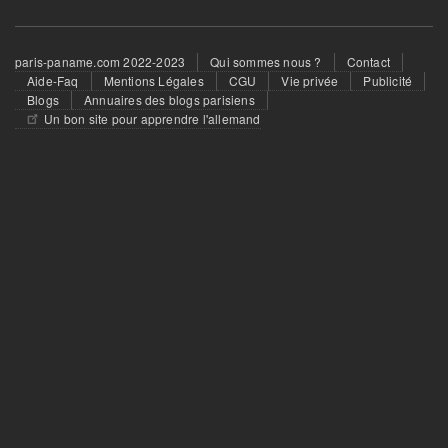
Footer
paris-paname.com 2022-2023
Qui sommes nous ?
Contact
menu
Aide-Faq
Mentions Légales
CGU
Vie privée
Publicité
Blogs
Annuaires des blogs parisiens
Un bon site pour apprendre l'allemand