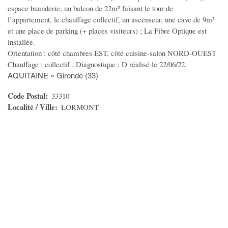
TV - Son
espace buanderie, un balcon de 22m² faisant le tour de
l’appartement, le chauffage collectif, un ascenseur, une cave de 9m²
Consoles et Jeux
et une place de parking (+ places visiteurs) ; La Fibre Optique est
Photographie - Vidéo
installée.
Autres multimedias
Orientation : côté chambres EST, côté cuisine-salon NORD-OUEST
Chauffage : collectif . Diagnostique : D réalisé le 22/06/22.
SERVICES
AQUITAINE » Gironde (33)
Code Postal
33310
Prestation de Services
Localité / Ville
LORMONT
Artisants - Dépannage
Travaux divers
Auxiliaire de vie - Aides
Cours particuliers
Covoiturage
Déménagements
Evénementiel
Garde Enfants