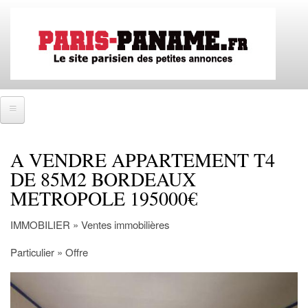
Aller
au
contenu
principal
Accueil
A VENDRE APPARTEMENT T4
SE CONNECTER
DE 85M2 BORDEAUX
METROPOLE 195000€
IMMOBILIER
Ventes immobilières
IMMOBILIER » Ventes immobilières
Locations immobilières
Particulier » Offre
Colocations immobilières
EMPLOIS